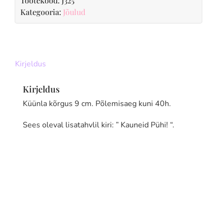
Tootekood:
J325
Kategooria:
Jõulud
Kirjeldus
Kirjeldus
Küünla kõrgus 9 cm. Põlemisaeg kuni 40h.
Sees oleval lisatahvlil kiri: ” Kauneid Pühi! “.