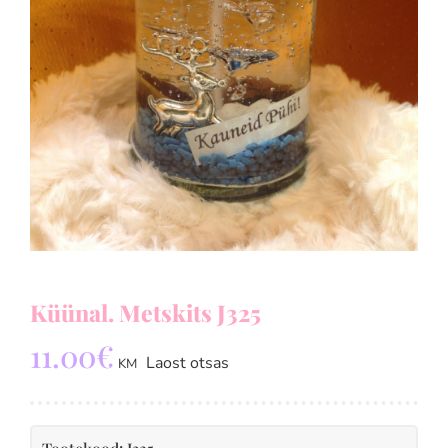
Küünal. Metskits J325
11.00
€
Laost otsas
KM