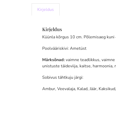
Kirjeldus
Kirjeldus
Küünla kõrgus 10 cm. Põlemisaeg kuni
Poolvääriskivi: Ametüst
Märksõnad:
vaimne teadlikkus, vaimne 
unistuste täideviija, kaitse, harmooni
Sobivus tähtkuju järgi:
Ambur, Veevalaja, Kalad, Jäär, Kaksikud,