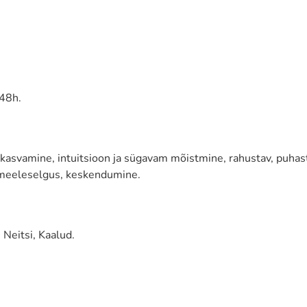
 48h.
kasvamine, intuitsioon ja sügavam mõistmine, rahustav, puhast
a, meeleselgus, keskendumine.
 Neitsi, Kaalud.