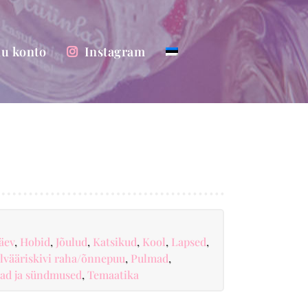
u konto
Instagram
äev
,
Hobid
,
Jõulud
,
Katsikud
,
Kool
,
Lapsed
,
lvääriskivi raha/õnnepuu
,
Pulmad
,
ad ja sündmused
,
Temaatika