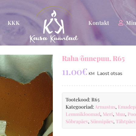
KKK
Kontakt
Min
Raha/õnnepuu. R65
11.00
€
Laost otsas
KM
Tootekood:
R65
Kategooriad:
Armastus
,
Emadep
Lemmikloomad
,
Meri
,
Muu
,
Poo
Sõbrapäev
,
Sünnipäev
,
Tähtpäev